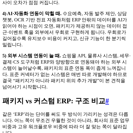
사이 오차가 점점 커집니다.
4) AI·자동화 연동이 막힐 때.
수요예측, 자동 발주 제안, 상담
챗봇, OCR 기반 전표 자동화처럼 ERP 안팎의 데이터를 AI가
읽어야 하는 시점이 오면, 패키지가 제공하지 않는 데이터 접
근·이벤트 훅을 외부에서 우회로 구현하게 됩니다. 우회로가
길어질수록 유지보수 비용이 커지고, 신규 기능이 한 분기씩
밀립니다.
5) 외부 시스템 연동이 늘 때.
쇼핑몰 API, 물류사 시스템, 세무·
결제·CS 도구처럼 ERP와 양방향으로 연동돼야 하는 외부 시
스템이 늘어날수록, 패키지의 표준 연동 폭이 좁게 느껴집니
다. 표준 커넥터가 없는 시스템은 매번 따로 개발해야 하므로
결국 “패키지가 아니라 패키지 위의 추가 개발”이 본 견적을
넘어서기 시작합니다.
패키지 vs 커스텀 ERP: 구조 비교
#
같은 ‘ERP’라는 단어를 써도 두 방식이 가리키는 성격은 다릅
니다. 어느 쪽이 무조건 우월한 것이 아니라, 회사의 표준 업무
비중과 고유 워크플로우 비중에 따라 더 잘 맞는 쪽이 달라집
니다.