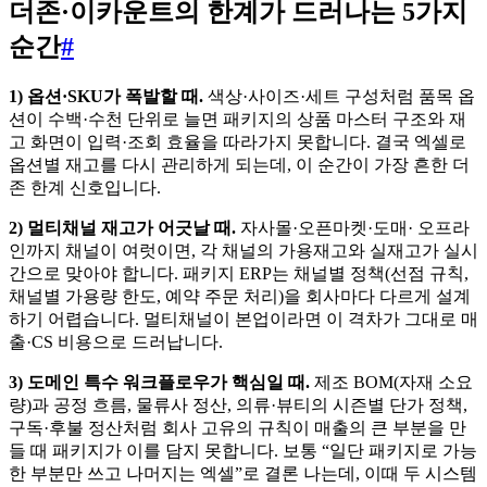
더존·이카운트의 한계가 드러나는 5가지
순간
#
1) 옵션·SKU가 폭발할 때.
색상·사이즈·세트 구성처럼 품목 옵
션이 수백·수천 단위로 늘면 패키지의 상품 마스터 구조와 재
고 화면이 입력·조회 효율을 따라가지 못합니다. 결국 엑셀로
옵션별 재고를 다시 관리하게 되는데, 이 순간이 가장 흔한 더
존 한계 신호입니다.
2) 멀티채널 재고가 어긋날 때.
자사몰·오픈마켓·도매· 오프라
인까지 채널이 여럿이면, 각 채널의 가용재고와 실재고가 실시
간으로 맞아야 합니다. 패키지 ERP는 채널별 정책(선점 규칙,
채널별 가용량 한도, 예약 주문 처리)을 회사마다 다르게 설계
하기 어렵습니다. 멀티채널이 본업이라면 이 격차가 그대로 매
출·CS 비용으로 드러납니다.
3) 도메인 특수 워크플로우가 핵심일 때.
제조 BOM(자재 소요
량)과 공정 흐름, 물류사 정산, 의류·뷰티의 시즌별 단가 정책,
구독·후불 정산처럼 회사 고유의 규칙이 매출의 큰 부분을 만
들 때 패키지가 이를 담지 못합니다. 보통 “일단 패키지로 가능
한 부분만 쓰고 나머지는 엑셀”로 결론 나는데, 이때 두 시스템