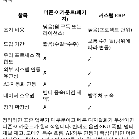
더존·이카운트(패키
항목
커스텀 ERP
지)
낮음(월 구독 또는
초기 비용
높음(프로젝트 단위)
라이선스)
보통 수개월(범위에
도입 기간
짧음(수일~수주)
따라 변동)
우리 프로세스 적
✗
✓
합도
외부 시스템 연동
✗
✓
유연성
AI·자동화 연동
✗
✓
벤더 종속(이전 제
데이터 소유권
발주처 귀속
약)
장기 확장성
✗
✓
정리하면 표준 업무가 대부분이고 빠른 디지털화가 우선이면
더존·이카운트가 합리적입니다. 반대로 옵션·SKU 폭발, 멀티
채널 재고, 도메인 특수 흐름, AI/외부 연동이 핵심이라면 더존