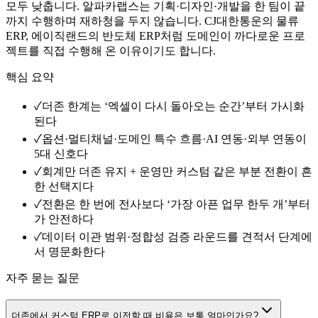
모두 낮춥니다. 알파카랩스는 기획·디자인·개발을 한 팀이 끝
까지 수행하며 재하청을 두지 않습니다. CJ대한통운의 물류
ERP, 에이직랜드의 반도체 ERP처럼 도메인이 까다로운 프로
젝트를 직접 수행해 온 이유이기도 합니다.
핵심 요약
✓
더존 한계는 ‘엑셀이 다시 돌아오는 순간’부터 가시화
된다
✓
옵션·멀티채널·도메인 특수 흐름·AI 연동·외부 연동이
5대 신호다
✓
회계만 더존 유지 + 운영만 커스텀 같은 부분 전환이 흔
한 선택지다
✓
전환은 한 번에 전사보다 ‘가장 아픈 업무 한두 개’부터
가 안전하다
✓
데이터 이관 범위·정합성 검증 라운드를 견적서 단계에
서 명문화한다
자주 묻는 질문
더존에서 커스텀 ERP로 이전할 때 비용은 보통 얼마인가요?