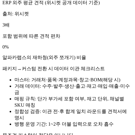
ERP 외주 평균 견적 (위시켓 공개 데이터 기준)
출처: 위시켓
3배
포함 범위에 따른 견적 편차
0%
알파카랩스의 재하청(외주 쪼개기) 비율
패키지→커스텀 전환 시 데이터 이관 체크리스트
마스터: 거래처·품목·계정과목·창고·BOM(해당 시)
거래 데이터: 수주·발주·생산·출고·재고·매입·매출·미수
금
매핑 규칙: 단가 부가세 포함 여부, 재고 단위, 채널별
SKU 매칭
정합성 검증: 이관 전·후 합계 일치 라운드를 견적서에
명시
병행 운영 기간: 1~2주 더블 입력으로 오차 흡수