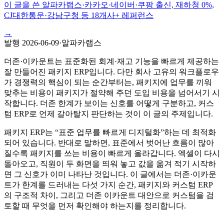
이 글을 쓴 알파카랩스
·
카카오·네이버·쿠팡 출신, 재하청 0%,
CJ대한통운·강남구청 등 18개사+ 레퍼런스
→
발행
2026-06-09
·
알파카랩스
더존·이카운트는 표준화된 회계·재고 기능을 빠르게 제공하는
잘 만들어진 패키지 ERP입니다. 다만 회사 고유의 워크플로우
가 경쟁력의 핵심이 되는 순간부터는, 패키지에 업무를 끼워
맞추는 비용이 패키지가 절약해 주던 도입 비용을 넘어서기 시
작합니다. 더존 한계가 보이는 신호를 어떻게 구분하고, 커스
텀 ERP로 언제 갈아탈지 판단하는 것이 이 글의 주제입니다.
패키지 ERP는 “표준 업무를 빠르게 디지털화”하는 데 최적화
되어 있습니다. 반대로 말하면, 표준에서 벗어난 흐름이 많아
질수록 패키지를 쓰는 비용이 빠르게 올라갑니다. 엑셀이 다시
돌아오고, 직원이 두 화면을 띄워 놓고 값을 옮겨 적기 시작하
면 그 신호가 이미 나타난 것입니다. 이 글에서는 더존·이카운
트가 한계를 드러내는 다섯 가지 순간, 패키지와 커스텀 ERP
의 구조적 차이, 그리고 더존 이카운트 대안으로 커스텀을 검
토할 때 무엇을 먼저 확인해야 하는지를 정리합니다.