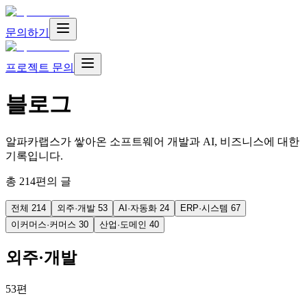
문의하기
프로젝트 문의
블로그
알파카랩스가 쌓아온 소프트웨어 개발과 AI, 비즈니스에 대한
기록입니다.
총
214
편의 글
전체
214
외주·개발
53
AI·자동화
24
ERP·시스템
67
이커머스·커머스
30
산업·도메인
40
외주·개발
53
편