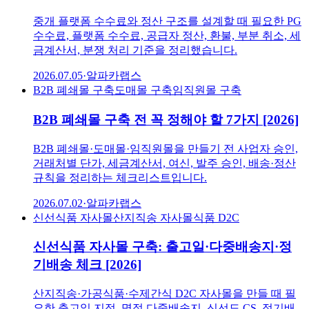
중개 플랫폼 수수료와 정산 구조를 설계할 때 필요한 PG
수수료, 플랫폼 수수료, 공급자 정산, 환불, 부분 취소, 세
금계산서, 분쟁 처리 기준을 정리했습니다.
2026.07.05
·
알파카랩스
B2B 폐쇄몰 구축
도매몰 구축
임직원몰 구축
B2B 폐쇄몰 구축 전 꼭 정해야 할 7가지 [2026]
B2B 폐쇄몰·도매몰·임직원몰을 만들기 전 사업자 승인,
거래처별 단가, 세금계산서, 여신, 발주 승인, 배송·정산
규칙을 정리하는 체크리스트입니다.
2026.07.02
·
알파카랩스
신선식품 자사몰
산지직송 자사몰
식품 D2C
신선식품 자사몰 구축: 출고일·다중배송지·정
기배송 체크 [2026]
산지직송·가공식품·수제간식 D2C 자사몰을 만들 때 필
요한 출고일 지정, 명절 다중배송지, 신선도 CS, 정기배