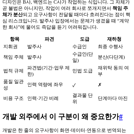
디자인은 B사, 백엔드는 C사가 작업하는 식입니다. 그 자체가
곧 불법은 아니지만, 작업이 여러 회사로 쪼개지면서
책임 주
체가 분산
되고 요구사항이 전달될 때마다 흐려진다는 점이 핵
심 리스크입니다. 발주사 입장에서는 문제가 생겼을 때 “계약
한 회사”에 물어도 즉답을 듣기 어려워집니다.
항목
파견
도급
재하청
지휘권
발주사
수급인
최종 수행사
수급인(단
책임 주체
발주사
분산(다단계)
일)
파견법(기간·업무 제
재위탁 동의 여
법적 규제
민법 도급
한)
부
품질 일관
인력 역량에 좌우
✗
✓
성
결과물 단
비용 구조
인력·기간 비례
단계마다 마진
위
개발 외주에서 이 구분이 왜 중요한가
#
개발은 한 줄의 요구사항이 화면·데이터·연동으로 번역되는