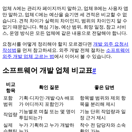
업체 A에는 관리자 페이지까지 말하고, 업체 B에는 사용자 앱
만 말하고, 업체 C에는 예산을 숨기면 세 견적은 비교할 수 없
습니다. 견적 차이가 실력의 차이인지, 범위의 차이인지 알 수
없기 때문입니다. 핵심 기능, 예산 범위, 희망 일정, 참고 서비
스, 운영 방식은 모든 업체에 같은 내용으로 전달해야 합니다.
요청서를 어떻게 정리해야 할지 모르겠다면
개발 외주 요청서
작성법
을 먼저 참고하세요. 외주 개발 전체 절차는
소프트웨어
외주 개발 업체 고르는 법
에서 이어서 볼 수 있습니다.
소프트웨어 개발 업체 비교표
#
비교
확인 질문
좋은 답변
항목
포함
기획·디자인·개발·QA·배포
항목별 범위와 제외 항
범위
가 어디까지 포함인가
목을 분리해 제시
기능별로 며칠 또는 몇 명이
기능 단위 작업량과 일
작업량
투입되는가
정 근거 제시
실제
누가 기획하고 누가 개발하
착수 전 담당자와 소속
수행팀
는가
확인 가능