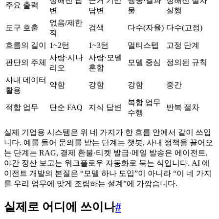
정해진 답
근거 기반
행동·결과
정해진 절차
주요 출력
변
답변
물
실행
없음/제한
도구 호출
검색
다수(자율)
다수(고정)
적
흐름의 길이
1~2턴
1~3턴
멀티스텝
고정 단계
사람·시나
사람·모델
판단의 주체
모델 중심
정의된 규칙
리오
혼합
사내 데이터
약함
강함
강함
중간
활용
복합 업무
적합 업무
단순 FAQ
지식 답변
반복 절차
수행
실제 기업용 시스템은 위 네 가지가 한 흐름 안에서 같이 쓰입
니다. 예를 들어 문의를 받는 단계는 챗봇, 사내 정책을 끌어오
는 단계는 RAG, 결제 환불·티켓 발급·메일 발송은 에이전트,
야간 정산 보고는 워크플로우 자동화로 묶는 식입니다. AI 에
이전트 개발의 본질은 “모델 하나 도입”이 아니라 “이 네 가지
를 우리 업무에 맞게 조립하는 설계”에 가깝습니다.
실제로 어디에 쓰이나
#