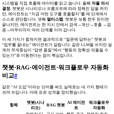
시스템을 직접 호출해 데이터를 읽고 씁니다. 둘째
자율 의사
결정
. 챗봇은 시나리오나 프롬프트에 따라 정해진 답을 하지
만, 에이전트는 “지금 어떤 도구를 호출할지”를 매 단계에서
스스로 판단합니다. 셋째
멀티스텝
. 챗봇은 보통 한두 턴이면
끝나지만, 에이전트는 한 지시 안에서 검색→계산→호출 →검
증→마무리까지 여러 단계를 이어 갑니다.
이 세 가지가 합쳐지면 결과적으로 “질문에 답하는” 챗봇과
“업무를 끝내는” 에이전트가 갈립니다. 같은 LLM을 쓰지만 설
계의 무게중심이 “답변 품질”에서 “행동의 정확성·되돌릴 수
있는가”로 이동한다는 점이 핵심입니다.
챗봇·RAG·에이전트·워크플로우 자동화
비교
#
같은 “AI 도입”이라는 단어를 써도 실제로는 네 가지 형태가
섞여 쓰입니다. 아래 표로 성격을 정리했습니다.
챗봇(시나
AI 에이전
워크플로우
항목
RAG 챗봇
리오)
트
자동화