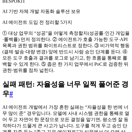
BESPOKIT
AI 기반 자체 개발 자동화 솔루션 보유
AI 에이전트 도입 전 정리할 5가지
① 대상 업무의 “성공”을 어떻게 측정할지(성공률·인간 개입율
·롤백률) 먼저 정의한다. ② 에이전트가 호출 가능한 도구·API
목록과 권한 범위를 화이트리스트로 정한다. ③ 비가역적 행동
(결제·발송·대량 변경) 앞에 반드시 사람 승인 단계를 둔다. ④
모든 도구 호출과 결과를 로그로 남기고, 한 흐름을 통째로 롤
백할 수 있게 한다. ⑤ 좁은 한 가지 업무에서 PoC로 검증한 뒤
권한·범위를 점차 넓힌다.
실패 패턴: 자율성을 너무 일찍 풀어준 경
우
#
AI 에이전트 개발에서 가장 흔한 실패는 “자율성을 한 번에 너
무 많이 준” 경우입니다. 모델에 사내 시스템 권한을 통째로 열
어 두고 자연어 한 문장으로 모든 결정을 맡기면, 평소엔 잘 동
작하다가 드물게 큰 사고가 납니다. 도구를 적게 두고 승인 단
계를 자주 두는 “좁고 깊은 에이전트”가 실무에서 더 오래 살