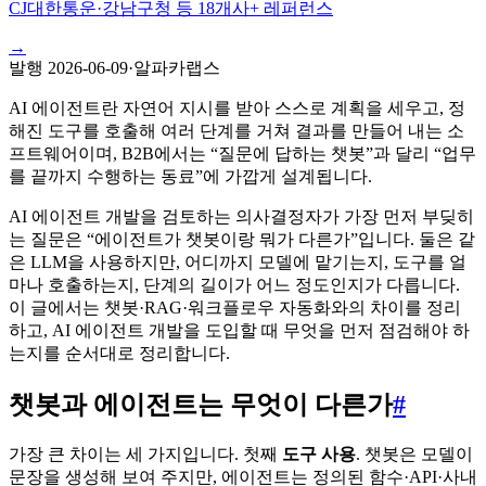
CJ대한통운·강남구청 등 18개사+ 레퍼런스
→
발행
2026-06-09
·
알파카랩스
AI 에이전트란 자연어 지시를 받아 스스로 계획을 세우고, 정
해진 도구를 호출해 여러 단계를 거쳐 결과를 만들어 내는 소
프트웨어이며, B2B에서는 “질문에 답하는 챗봇”과 달리 “업무
를 끝까지 수행하는 동료”에 가깝게 설계됩니다.
AI 에이전트 개발을 검토하는 의사결정자가 가장 먼저 부딪히
는 질문은 “에이전트가 챗봇이랑 뭐가 다른가”입니다. 둘은 같
은 LLM을 사용하지만, 어디까지 모델에 맡기는지, 도구를 얼
마나 호출하는지, 단계의 길이가 어느 정도인지가 다릅니다.
이 글에서는 챗봇·RAG·워크플로우 자동화와의 차이를 정리
하고, AI 에이전트 개발을 도입할 때 무엇을 먼저 점검해야 하
는지를 순서대로 정리합니다.
챗봇과 에이전트는 무엇이 다른가
#
가장 큰 차이는 세 가지입니다. 첫째
도구 사용
. 챗봇은 모델이
문장을 생성해 보여 주지만, 에이전트는 정의된 함수·API·사내