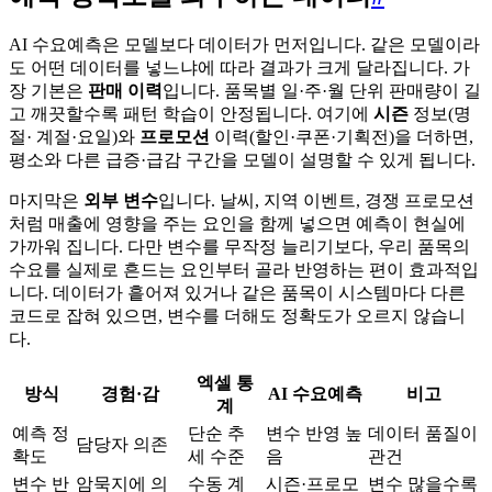
AI 수요예측은 모델보다 데이터가 먼저입니다. 같은 모델이라
도 어떤 데이터를 넣느냐에 따라 결과가 크게 달라집니다. 가
장 기본은
판매 이력
입니다. 품목별 일·주·월 단위 판매량이 길
고 깨끗할수록 패턴 학습이 안정됩니다. 여기에
시즌
정보(명
절· 계절·요일)와
프로모션
이력(할인·쿠폰·기획전)을 더하면,
평소와 다른 급증·급감 구간을 모델이 설명할 수 있게 됩니다.
마지막은
외부 변수
입니다. 날씨, 지역 이벤트, 경쟁 프로모션
처럼 매출에 영향을 주는 요인을 함께 넣으면 예측이 현실에
가까워 집니다. 다만 변수를 무작정 늘리기보다, 우리 품목의
수요를 실제로 흔드는 요인부터 골라 반영하는 편이 효과적입
니다. 데이터가 흩어져 있거나 같은 품목이 시스템마다 다른
코드로 잡혀 있으면, 변수를 더해도 정확도가 오르지 않습니
다.
엑셀 통
방식
경험·감
AI 수요예측
비고
계
예측 정
단순 추
변수 반영 높
데이터 품질이
담당자 의존
확도
세 수준
음
관건
변수 반
암묵지에 의
수동 계
시즌·프로모
변수 많을수록