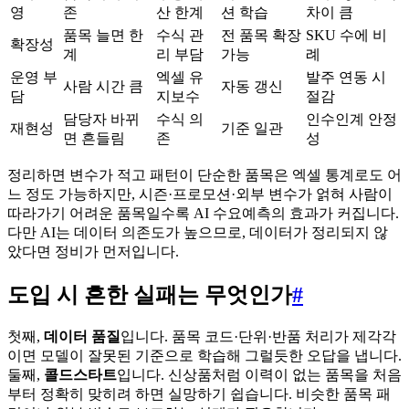
영
존
산 한계
션 학습
차이 큼
품목 늘면 한
수식 관
전 품목 확장
SKU 수에 비
확장성
계
리 부담
가능
례
운영 부
엑셀 유
발주 연동 시
사람 시간 큼
자동 갱신
담
지보수
절감
담당자 바뀌
수식 의
인수인계 안정
재현성
기준 일관
면 흔들림
존
성
정리하면 변수가 적고 패턴이 단순한 품목은 엑셀 통계로도 어
느 정도 가능하지만, 시즌·프로모션·외부 변수가 얽혀 사람이
따라가기 어려운 품목일수록 AI 수요예측의 효과가 커집니다.
다만 AI는 데이터 의존도가 높으므로, 데이터가 정리되지 않
았다면 정비가 먼저입니다.
도입 시 흔한 실패는 무엇인가
#
첫째,
데이터 품질
입니다. 품목 코드·단위·반품 처리가 제각각
이면 모델이 잘못된 기준으로 학습해 그럴듯한 오답을 냅니다.
둘째,
콜드스타트
입니다. 신상품처럼 이력이 없는 품목을 처음
부터 정확히 맞히려 하면 실망하기 쉽습니다. 비슷한 품목 패