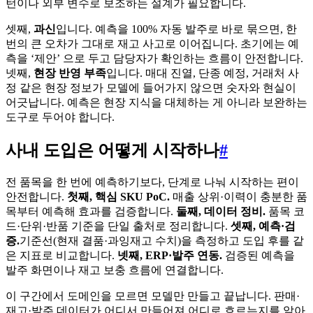
턴이나 외부 변수로 보조하는 설계가 필요합니다.
셋째,
과신
입니다. 예측을 100% 자동 발주로 바로 묶으면, 한
번의 큰 오차가 그대로 재고 사고로 이어집니다. 초기에는 예
측을 ‘제안’ 으로 두고 담당자가 확인하는 흐름이 안전합니다.
넷째,
현장 반영 부족
입니다. 매대 진열, 단종 예정, 거래처 사
정 같은 현장 정보가 모델에 들어가지 않으면 숫자와 현실이
어긋납니다. 예측은 현장 지식을 대체하는 게 아니라 보완하는
도구로 두어야 합니다.
사내 도입은 어떻게 시작하나
#
전 품목을 한 번에 예측하기보다, 단계로 나눠 시작하는 편이
안전합니다.
첫째, 핵심 SKU PoC.
매출 상위·이력이 충분한 품
목부터 예측해 효과를 검증합니다.
둘째, 데이터 정비.
품목 코
드·단위·반품 기준을 단일 출처로 정리합니다.
셋째, 예측·검
증.
기준선(현재 결품·과잉재고 수치)을 측정하고 도입 후를 같
은 지표로 비교합니다.
넷째, ERP·발주 연동.
검증된 예측을
발주 화면이나 재고 보충 흐름에 연결합니다.
이 구간에서 도메인을 모르면 모델만 만들고 끝납니다. 판매·
재고·발주 데이터가 어디서 만들어져 어디로 흐르는지를 알아