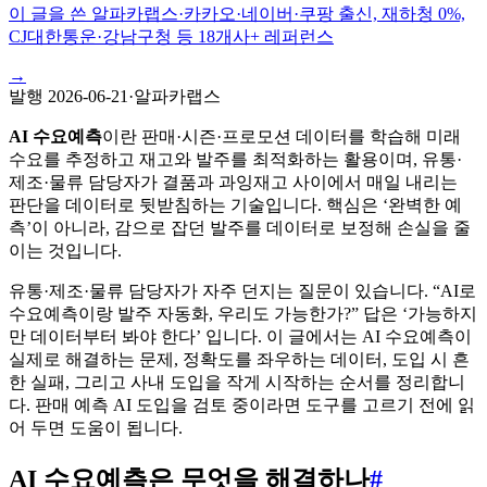
이 글을 쓴 알파카랩스
·
카카오·네이버·쿠팡 출신, 재하청 0%,
CJ대한통운·강남구청 등 18개사+ 레퍼런스
→
발행
2026-06-21
·
알파카랩스
AI 수요예측
이란 판매·시즌·프로모션 데이터를 학습해 미래
수요를 추정하고 재고와 발주를 최적화하는 활용이며, 유통·
제조·물류 담당자가 결품과 과잉재고 사이에서 매일 내리는
판단을 데이터로 뒷받침하는 기술입니다. 핵심은 ‘완벽한 예
측’이 아니라, 감으로 잡던 발주를 데이터로 보정해 손실을 줄
이는 것입니다.
유통·제조·물류 담당자가 자주 던지는 질문이 있습니다. “AI로
수요예측이랑 발주 자동화, 우리도 가능한가?” 답은 ‘가능하지
만 데이터부터 봐야 한다’ 입니다. 이 글에서는 AI 수요예측이
실제로 해결하는 문제, 정확도를 좌우하는 데이터, 도입 시 흔
한 실패, 그리고 사내 도입을 작게 시작하는 순서를 정리합니
다. 판매 예측 AI 도입을 검토 중이라면 도구를 고르기 전에 읽
어 두면 도움이 됩니다.
AI 수요예측은 무엇을 해결하나
#