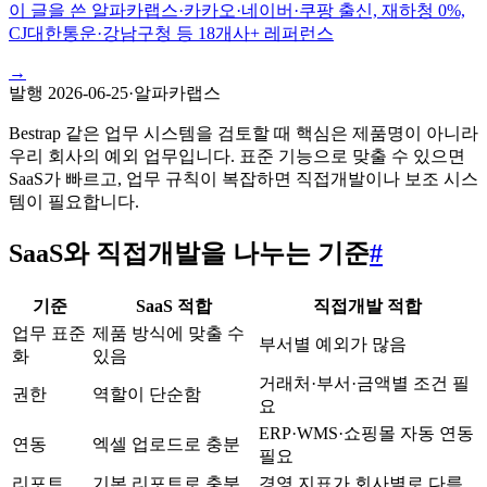
이 글을 쓴 알파카랩스
·
카카오·네이버·쿠팡 출신, 재하청 0%,
CJ대한통운·강남구청 등 18개사+ 레퍼런스
→
발행
2026-06-25
·
알파카랩스
Bestrap 같은 업무 시스템을 검토할 때 핵심은 제품명이 아니라
우리 회사의 예외 업무입니다. 표준 기능으로 맞출 수 있으면
SaaS가 빠르고, 업무 규칙이 복잡하면 직접개발이나 보조 시스
템이 필요합니다.
SaaS와 직접개발을 나누는 기준
#
기준
SaaS 적합
직접개발 적합
업무 표준
제품 방식에 맞출 수
부서별 예외가 많음
화
있음
거래처·부서·금액별 조건 필
권한
역할이 단순함
요
ERP·WMS·쇼핑몰 자동 연동
연동
엑셀 업로드로 충분
필요
리포트
기본 리포트로 충분
경영 지표가 회사별로 다름