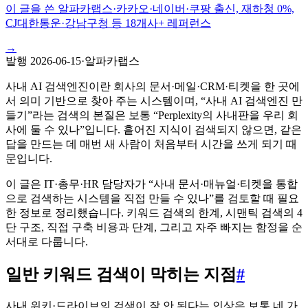
이 글을 쓴 알파카랩스
·
카카오·네이버·쿠팡 출신, 재하청 0%,
CJ대한통운·강남구청 등 18개사+ 레퍼런스
→
발행
2026-06-15
·
알파카랩스
사내 AI 검색엔진이란 회사의 문서·메일·CRM·티켓을 한 곳에
서 의미 기반으로 찾아 주는 시스템이며, “사내 AI 검색엔진 만
들기”라는 검색의 본질은 보통 “Perplexity의 사내판을 우리 회
사에 둘 수 있나”입니다. 흩어진 지식이 검색되지 않으면, 같은
답을 만드는 데 매번 새 사람이 처음부터 시간을 쓰게 되기 때
문입니다.
이 글은 IT·총무·HR 담당자가 “사내 문서·매뉴얼·티켓을 통합
으로 검색하는 시스템을 직접 만들 수 있나”를 검토할 때 필요
한 정보로 정리했습니다. 키워드 검색의 한계, 시맨틱 검색의 4
단 구조, 직접 구축 비용과 단계, 그리고 자주 빠지는 함정을 순
서대로 다룹니다.
일반 키워드 검색이 막히는 지점
#
사내 위키·드라이브의 검색이 잘 안 된다는 인상은 보통 네 가