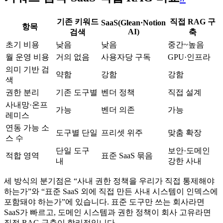
기존 키워드
직접 RAG 구
SaaS(Glean·Notion
항목
AI)
검색
축
초기 비용
낮음
낮음
중간~높음
월 운영 비용
거의 없음
사용자당 구독
GPU·인프라
의미 기반 검
약함
강함
강함
색
권한 분리
기존 도구별
벤더 정책
직접 설계
사내망·온프
가능
벤더 의존
가능
레미스
연동 가능 소
도구별 단일
프리셋 위주
맞춤 확장
스 수
단일 도구
보안·도메인
적합 영역
표준 SaaS 묶음
내
강한 사내
세 방식의 분기점은 “사내 권한 정책을 우리가 직접 통제해야
하는가”와 “표준 SaaS 외에 직접 만든 사내 시스템이 인덱스에
포함돼야 하는가”에 있습니다. 표준 도구만 쓰는 회사라면
SaaS가 빠르고, 도메인 시스템과 권한 정책이 회사 고유라면
직접 RAG 구축이 합리적입니다.