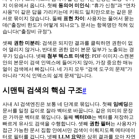
지 이유에서 옵니다. 첫째
동의어 미인식
: “휴가 신청”과 “연차
사용”이 같은 답을 가리키는데 키워드 일치만으로는 같은 문
서로 묶이지 않습니다. 둘째
표현 차이
: 사용자는 풀어서 묻는
데(“출장비 한도가 어떻게 되나요”), 문서는 항목명만 적혀 있
습니다(“출장비 규정”).
셋째
권한 미분리
: 검색은 되지만 결과를 클릭하면 권한이 없
어 열리지 않거나, 반대로 권한 없이 본문 일부가 노출되는 경
우가 있습니다. 넷째
첨부 텍스트 미색인
: PDF·이미지·스캔본
안의 본문이 검색 인덱스에 들어가지 않아, 가장 중요한 매뉴
얼이 검색에서 빠집니다. 네 가지 모두 “검색 도구의 문제”가
아니라 “지식 인덱스의 설계 문제”입니다.
시맨틱 검색의 핵심 구조
#
사내 AI 검색엔진은 보통 네 단계로 묶입니다. 첫째
임베딩
은
문서를 일정 길이로 잘라 벡터로 바꿉니다. 같은 의미의 문장
은 가까운 벡터로 묶입니다. 둘째
벡터DB
는 벡터를 저장하고
빠르게 유사도 검색을 수행합니다. 셋째
권한 필터
는 사용자가
접근 가능한 문서 집합 안에서만 검색이 이뤄지도록 메타데이
터로 필터를 겁니다. 넷째
LLM 요약
은 상위 결과를 모아 자연