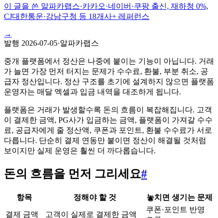
이 글을 쓴 알파카랩스
·
카카오·네이버·쿠팡 출신, 재하청 0%,
CJ대한통운·강남구청 등 18개사+ 레퍼런스
→
발행
2026-07-05
·
알파카랩스
중개 플랫폼에서 정산은 나중에 붙이는 기능이 아닙니다. 거래
가 늘면 가장 먼저 터지는 문제가 수수료, 환불, 부분 취소, 공
급자 정산입니다. 정산 구조를 초기에 설계하지 않으면 플랫폼
운영자는 매달 엑셀과 입금 내역을 대조하게 됩니다.
플랫폼은 거래가 발생할수록 돈의 흐름이 복잡해집니다. 고객
이 결제한 금액, PG사가 입금하는 금액, 플랫폼이 가져갈 수수
료, 공급자에게 줄 정산액, 쿠폰과 포인트, 환불 수수료가 서로
다릅니다. 단순히 결제 연동만 붙이면 정산이 해결될 것처럼
보이지만 실제 운영은 훨씬 더 까다롭습니다.
돈의 흐름을 먼저 그리세요
#
항목
정해야 할 것
놓치면 생기는 문제
쿠폰·포인트 반영
결제 금액
고객이 실제로 결제한 금액