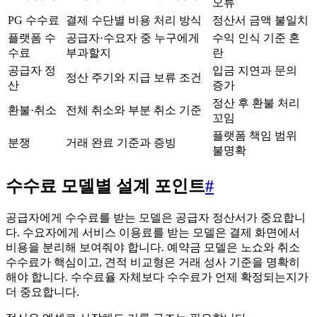
오류
PG 수수료
결제 수단별 비용 처리 방식
정산서 금액 불일치
플랫폼 수
공급자·수요자 중 누구에게
수익 인식 기준 혼
수료
부과할지
란
공급자 정
입금 지연과 문의
정산 주기와 지급 보류 조건
산
증가
정산 후 환불 처리
환불·취소
전체 취소와 부분 취소 기준
꼬임
플랫폼 책임 범위
분쟁
거래 완료 기준과 증빙
불명확
수수료 모델별 설계 포인트
#
공급자에게 수수료를 받는 모델은 공급자 정산서가 중요합니
다. 수요자에게 서비스 이용료를 받는 모델은 결제 화면에서
비용을 분리해 보여줘야 합니다. 예약금 모델은 노쇼와 취소
수수료가 핵심이고, 견적 비교형은 거래 성사 기준을 명확히
해야 합니다. 수수료율 자체보다 수수료가 언제 확정되는지가
더 중요합니다.