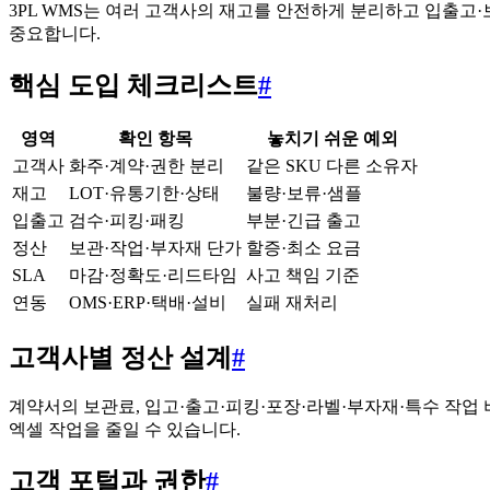
3PL WMS는 여러 고객사의 재고를 안전하게 분리하고 입출고·
중요합니다.
핵심 도입 체크리스트
#
영역
확인 항목
놓치기 쉬운 예외
고객사
화주·계약·권한 분리
같은 SKU 다른 소유자
재고
LOT·유통기한·상태
불량·보류·샘플
입출고
검수·피킹·패킹
부분·긴급 출고
정산
보관·작업·부자재 단가
할증·최소 요금
SLA
마감·정확도·리드타임
사고 책임 기준
연동
OMS·ERP·택배·설비
실패 재처리
고객사별 정산 설계
#
계약서의 보관료, 입고·출고·피킹·포장·라벨·부자재·특수 작업 
엑셀 작업을 줄일 수 있습니다.
고객 포털과 권한
#