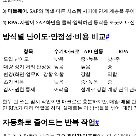
3) 미들웨어.
SAP와 엑셀·다른 시스템 사이에 연계 계층을 두어
4) RPA.
사람이 SAP 화면을 클릭·입력하던 동작을 로봇이 대신
방식별 난이도·안정성·비용 비교
#
항목
수기/매크로
API 연동
RPA
도입 난이도
낮음
중~높음
낮~중
대량·정기 처리 안정성
낮음
높음
중
변경(화면·업무)에 강함
약함
강함
약함
초기 비용
낮음
중~높음
중
감사·권한 통제
어려움
설계로 강함
계정 단위 관
한두 번 쓰는 임시 작업이면 매크로로 충분하지만, 매일·매월 
면 RPA가 다리 역할을 하며, 실제로는 이 방식들을 섞어 ‘대량·
자동화로 줄어드는 반복 작업
#