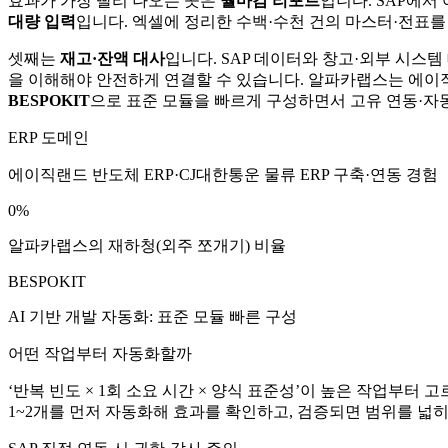
효과가 가장 빨리 나오는 곳은
월마감 리포트
입니다. SAP에서
대량 입력
입니다. 엑셀에 정리한 수백·수천 건의 마스터·전표를
셋째는
재고·잔액 대사
입니다. SAP 데이터와 창고·외부 시스
을 이해해야 안전하게 연결할 수 있습니다. 알파카랩스는 에이직랜
BESPOKIT
으로 표준 모듈을 빠르게 구성하면서 고유 연동·자
ERP 도메인
에이직랜드 반도체 ERP·CJ대한통운 물류 ERP 구축·연동 경험
0%
알파카랩스의 재하청(외주 쪼개기) 비율
BESPOKIT
AI 기반 개발 자동화: 표준 모듈 빠른 구성
어떤 작업부터 자동화할까
‘반복 빈도 × 1회 소요 시간 × 양식 표준성’이 높은 작업부터
1~2개를 먼저 자동화해 효과를 확인하고, 검증되면 범위를 넓