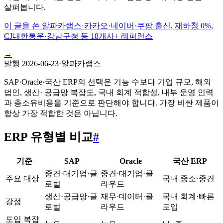
살펴봅니다.
이 글을 쓴 알파카랩스
·
카카오·네이버·쿠팡 출신, 재하청 0%,
CJ대한통운·강남구청 등 18개사+ 레퍼런스
→
발행
2026-06-23
·
알파카랩스
SAP·Oracle·국산 ERP의 선택은 기능 수보다 기업 규모, 해외
법인, 생산· 공급망 복잡도, 국내 회계 적합성, 내부 운영 인력
과 총소유비용을 기준으로 판단해야 합니다. 가장 비싼 제품이
항상 가장 적합한 것은 아닙니다.
ERP 유형별 비교
#
기준
SAP
Oracle
국산 ERP
중견·대기업·글
중견·대기업·클
주요 대상
국내 중소·중견
로벌
라우드
생산·공급망·글
재무·데이터·클
국내 회계·빠른
강점
로벌
라우드
도입
도입 복잡