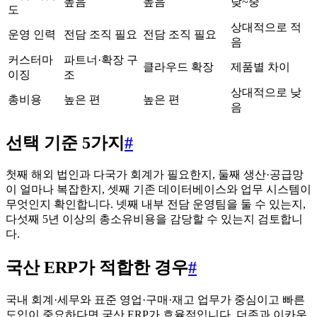
높음
높음
낮~중
도
상대적으로 적
운영 인력
전담 조직 필요
전담 조직 필요
음
커스터마
파트너·확장 구
클라우드 확장
제품별 차이
이징
조
상대적으로 낮
총비용
높은 편
높은 편
음
선택 기준 5가지
#
첫째 해외 법인과 다국가 회계가 필요한지, 둘째 생산·공급망
이 얼마나 복잡한지, 셋째 기존 데이터베이스와 업무 시스템이
무엇인지 확인합니다. 넷째 내부 전담 운영팀을 둘 수 있는지,
다섯째 5년 이상의 총소유비용을 감당할 수 있는지 검토합니
다.
국산 ERP가 적합한 경우
#
국내 회계·세무와 표준 영업·구매·재고 업무가 중심이고 빠른
도입이 중요하다면 국산 ERP가 효율적입니다. 더존과 이카운