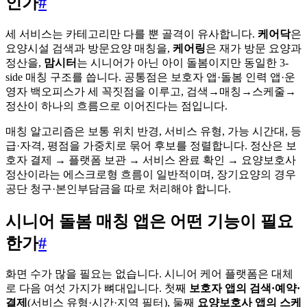
인가
#
세 서비스는 카테고리만 다를 뿐 골격이 유사합니다.
케어닥
은
요양시설 검색과 방문요양 매칭을,
케어링
은 재가 방문 요양과
정산을,
맘시터
는 시니어가 아닌 아이 돌봄이지만 동일한 3-
side 매칭 구조를 씁니다. 공통점은 보호자 앱·돌봄 인력 앱·운
영자 백오피스가 세 꼭짓점을 이루고, 검색→매칭→스케줄→
정산이 하나의 흐름으로 이어진다는 점입니다.
매칭 알고리즘은 보통 위치 반경, 서비스 유형, 가능 시간대, 등
급·자격, 평점을 가중치로 묶어 후보를 정렬합니다. 정산은 보
호자 결제 → 플랫폼 보관 → 서비스 완료 확인 → 요양보호사
정산이라는 에스크로형 흐름이 일반적이며, 장기요양의 경우
공단 청구·본인부담금을 따로 처리해야 합니다.
시니어 돌봄 매칭 앱은 어떤 기능이 필요
한가
#
화면 수가 많을 필요는 없습니다. 시니어 케어 플랫폼은 대체
로 다음 여섯 가지가 뼈대입니다. 첫째
보호자 앱의 검색·예약·
결제
(서비스 유형·시간·지역 필터), 둘째
요양보호사 앱의 스케