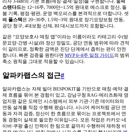
리자 3-side의 기본 흐름(매칭·결제·일정)을 구현합니다. 둘째
스탠다드
는 12~16주, 7000만~1.5억 원대로 에스크로 정산, 돌
봄 기록, 평점·평판, 운영 백오피스를 본격적으로 더합니다. 셋
째
풀스택
은 20~30주, 1.5억~3억 원대로 장기요양보험 연동,
공단 청구, 4대보험·산재, BI 대시보드까지 포함됩니다.
같은 “요양보호사 매칭 앱”이라는 이름이라도 카테고리 수(방
문요양·간병·시설)와 정산 정밀도, 공단 연동 범위에 따라 견적
이 갈리므로, 정확한 금액은 진단 단계에서 좁히는 편이 안전
합니다. 빠른 검증을 원한다면
MVP 6~8주 일정 가이드
의 범위
축소 원칙을 그대로 적용할 수 있습니다.
알파카랩스의 접근
#
알파카랩스는 자체 빌더 BESPOKIT을 기반으로 매칭·예약·결
제 흐름을 묶어 본 경험이 있고, 강남구청 RAG·메리츠화재 영
업지원 같은 도메인 시스템에서 외부 기관·기존 데이터와의
연동 설계를 직접 수행해 왔습니다. 시니어 케어처럼 공단 연
동과 자격 검증, 정산이 한 흐름으로 묶이는 프로젝트에서 연
동 경험이 실제로 필요한 이유입니다. 모든 작업은 카카오·네
이버·쿠팡 출신 인력이 한 팀으로 끝까지 수행하며 재하청 비