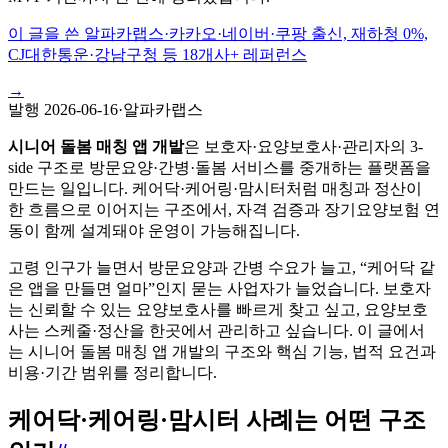
이 글을 쓴 알파카랩스
·
카카오·네이버·쿠팡 출신, 재하청 0%,
CJ대한통운·강남구청 등 18개사+ 레퍼런스
→
발행
2026-06-16
·
알파카랩스
시니어 돌봄 매칭 앱 개발
은 보호자·요양보호사·관리자의 3-
side 구조로 방문요양·간병·돌봄 서비스를 중개하는 플랫폼을
만드는 일입니다. 케어닥·케어링·맘시터처럼 매칭과 정산이
한 흐름으로 이어지는 구조에서, 자격 검증과 장기요양보험 연
동이 함께 설계돼야 운영이 가능해집니다.
고령 인구가 늘면서 방문요양과 간병 수요가 늘고, “케어닥 같
은 앱을 만들면 얼마”인지 묻는 사업자가 늘었습니다. 보호자
는 신뢰할 수 있는 요양보호사를 빠르게 찾고 싶고, 요양보호
사는 스케줄·정산을 한곳에서 관리하고 싶습니다. 이 글에서
는 시니어 돌봄 매칭 앱 개발의 구조와 핵심 기능, 법적 요건과
비용·기간 범위를 정리합니다.
케어닥·케어링·맘시터 사례는 어떤 구조