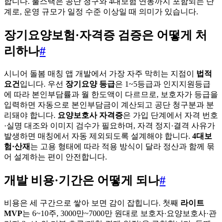
합니다. 풀스택은 공단 청구와 4대보험 연동까지 포함되는 단
계로, 운영 규모가 일정 수준 이상일 때 의미가 있습니다.
장기요양보험·자격증 검증은 어떻게 처
리하나
#
시니어 돌봄 매칭 앱 개발에서 가장 자주 막히는 지점이
법적
요건
입니다. 우선
장기요양 등급
은 1~5등급과 인지지원등급
에 따라 본인부담률과 월 한도액이 다르므로, 보호자가 등급을
입력하면 자동으로 본인부담금이 계산되고 공단 청구분과 분
리돼야 합니다.
요양보호사 자격증
은 가입 단계에서 자격 번호
·실명 대조와 이미지 검수가 필요하며, 자격 정지·결격 사유가
발생하면 매칭에서 자동 제외되도록 설계해야 합니다.
4대보
험·산재
는 고용 형태에 따라 적용 방식이 달라 정산과 함께 묶
어 설계하는 편이 안전합니다.
개발 비용·기간은 어떻게 되나
#
비용은 세 구간으로 쌓아 보면 감이 잡힙니다. 첫째
라이트
MVP
는 6~10주, 3000만~7000만 원대로 보호자·요양보호사·관