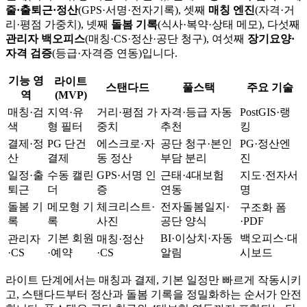
줄·출퇴근·정산
(GPS·서명·전자기록), 셋째
매칭 엔진
(자격·거
리·평점 가중치), 넷째
돌봄 기록
(식사·복약·상태 메모), 다섯째
관리자 백오피스
(매칭·CS·정산·공단 청구), 여섯째
장기요양·
자격 검증
(등급·자격증 연동)입니다.
기능 영
라이트
스탠다드
풀스택
주요 기술
역
(MVP)
매칭·검
지역·유
거리·평점 가
자격·등급 자동
PostGIS·랭
색
형 필터
중치
추천
킹
결제·정
PG 단건
에스크로·자
공단 청구·본인
PG·정산엔
산
결제
동 정산
부담 분리
진
일정·출
수동 캘린
GPS·서명 인
근태·4대보험
지도·전자서
퇴근
더
증
연동
명
돌봄 기
메모형 기
체크리스트·
전자돌봄일지·
구조화 폼
록
록
사진
공단 양식
·PDF
기본 회원
BI·이상치·자동
백오피스·대
관리자
매칭·정산
·CS
·예약
·CS
알림
시보드
라이트 단계에서는 매칭과 결제, 기본 일정만 빠르게 작동시키
고, 스탠다드부터 정산과 돌봄 기록을 정밀화하는 순서가 안전