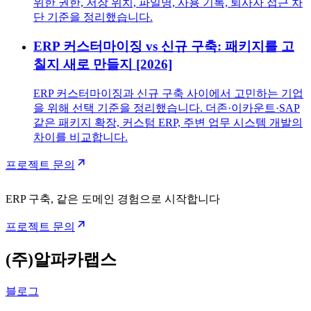
위한 권한, 저장 위치, 파일명, 사용 기록, 퇴사자 접근 차
단 기준을 정리했습니다.
ERP 커스터마이징 vs 신규 구축: 패키지를 고
칠지 새로 만들지 [2026]
ERP 커스터마이징과 신규 구축 사이에서 고민하는 기업
을 위해 선택 기준을 정리했습니다. 더존·이카운트·SAP
같은 패키지 확장, 커스텀 ERP, 주변 업무 시스템 개발의
차이를 비교합니다.
프로젝트 문의
ERP 구축, 같은 도메인 경험으로 시작합니다
프로젝트 문의
(주)알파카랩스
블로그