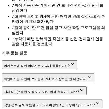
✓
특정 사용자·단계에서만 안 보이면 권한·결재 단계를
점검한다
✓
화면엔 보이고 PDF에서만 깨지면 인쇄 설정·브라우저
환경이 원인일 때가 많다
✓
출력 창이 안 뜨면 팝업·광고 차단 확장 프로그램을 의
심한다
✓
누락이 매번 반복되면 직인 자동 삽입·전자결재 연동
같은 자동화를 검토한다
자주 묻는 질문
이카운트에 직인 이미지는 어떻게 등록하나요?
화면에서는 직인이 보이는데 PDF로 저장하면 안 나옵니다.
전자직인(스캔한 도장 이미지)도 법적 효력이 있나요?
직인·견적·결재 흐름을 커스터마이징하려면 비용이 많이 드나요?