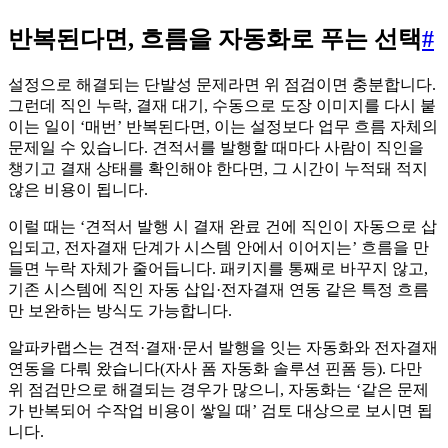
반복된다면, 흐름을 자동화로 푸는 선택
#
설정으로 해결되는 단발성 문제라면 위 점검이면 충분합니다.
그런데 직인 누락, 결재 대기, 수동으로 도장 이미지를 다시 붙
이는 일이 ‘매번’ 반복된다면, 이는 설정보다 업무 흐름 자체의
문제일 수 있습니다. 견적서를 발행할 때마다 사람이 직인을
챙기고 결재 상태를 확인해야 한다면, 그 시간이 누적돼 적지
않은 비용이 됩니다.
이럴 때는 ‘견적서 발행 시 결재 완료 건에 직인이 자동으로 삽
입되고, 전자결재 단계가 시스템 안에서 이어지는’ 흐름을 만
들면 누락 자체가 줄어듭니다. 패키지를 통째로 바꾸지 않고,
기존 시스템에 직인 자동 삽입·전자결재 연동 같은 특정 흐름
만 보완하는 방식도 가능합니다.
알파카랩스는 견적·결재·문서 발행을 잇는 자동화와 전자결재
연동을 다뤄 왔습니다(자사 폼 자동화 솔루션 핀폼 등). 다만
위 점검만으로 해결되는 경우가 많으니, 자동화는 ‘같은 문제
가 반복되어 수작업 비용이 쌓일 때’ 검토 대상으로 보시면 됩
니다.