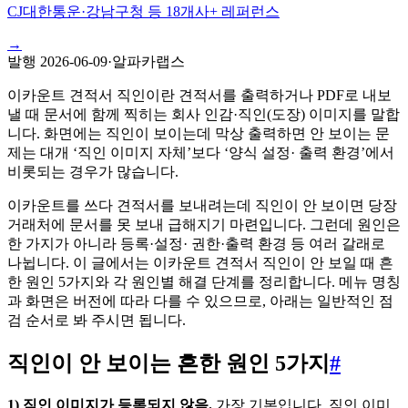
CJ대한통운·강남구청 등 18개사+ 레퍼런스
→
발행
2026-06-09
·
알파카랩스
이카운트 견적서 직인이란 견적서를 출력하거나 PDF로 내보
낼 때 문서에 함께 찍히는 회사 인감·직인(도장) 이미지를 말합
니다. 화면에는 직인이 보이는데 막상 출력하면 안 보이는 문
제는 대개 ‘직인 이미지 자체’보다 ‘양식 설정· 출력 환경’에서
비롯되는 경우가 많습니다.
이카운트를 쓰다 견적서를 보내려는데 직인이 안 보이면 당장
거래처에 문서를 못 보내 급해지기 마련입니다. 그런데 원인은
한 가지가 아니라 등록·설정· 권한·출력 환경 등 여러 갈래로
나뉩니다. 이 글에서는 이카운트 견적서 직인이 안 보일 때 흔
한 원인 5가지와 각 원인별 해결 단계를 정리합니다. 메뉴 명칭
과 화면은 버전에 따라 다를 수 있으므로, 아래는 일반적인 점
검 순서로 봐 주시면 됩니다.
직인이 안 보이는 흔한 원인 5가지
#
1) 직인 이미지가 등록되지 않음.
가장 기본입니다. 직인 이미