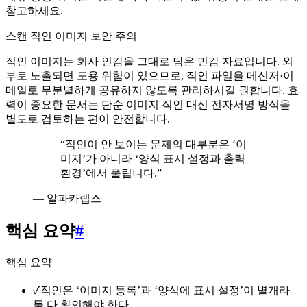
참고하세요.
스캔 직인 이미지 보안 주의
직인 이미지는 회사 인감을 그대로 담은 민감 자료입니다. 외
부로 노출되면 도용 위험이 있으므로, 직인 파일을 메신저·이
메일로 무분별하게 공유하지 않도록 관리하시길 권합니다. 효
력이 중요한 문서는 단순 이미지 직인 대신 전자서명 방식을
별도로 검토하는 편이 안전합니다.
“
직인이 안 보이는 문제의 대부분은 ‘이
미지’가 아니라 ‘양식 표시 설정과 출력
환경’에서 풀립니다.
”
—
알파카랩스
핵심 요약
#
핵심 요약
✓
직인은 ‘이미지 등록’과 ‘양식에 표시 설정’이 별개라
둘 다 확인해야 한다