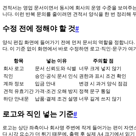
견적서는 영업 문서이면서 동시에 회사의 운영 수준을 보여주는 
니다. 이런 반복 문의를 줄이려면 견적서 양식을 한 번 정리해 
수정 전에 정해야 할 것
#
양식 편집 화면에 들어가기 전에 먼저 문서의 역할을 정합니다.
다. 이 기준 없이 화면에서 바로 수정하면 로고·직인·문구가 
항목
넣는 이유
주의할 점
회사 로고
문서 신뢰도와 식별
너무 크게 넣지 않기
직인
승인·공식 문서 인식
권한과 표시 조건 확인
계좌 정보
입금 안내
변경 시 과거 양식 점검
견적 유효기간
가격·조건 오해 방지
정책 문구 통일
하단 안내문
납품·결제 조건 설명
너무 길게 쓰지 않기
로고와 직인 넣는 기준
#
로고는 상단 좌측이나 회사명 주변에 작게 들어가는 편이 자연스
다 시각 요소가 더 튀기 때문에, 출력 후 실제 A4 크기에서 읽