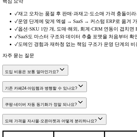
핵심 요약
✓
재고 오차는 품절 후 판매·과재고·도소매 가격 충돌이
✓
운영 단계에 맞게 엑셀 → SaaS → 커스텀 ERP로 옮겨
✓
옵션·SKU 1만 개, 도매·해외, 회계·CRM 연동이 겹치면
✓
SaaS도 마스터 구조와 데이터 추출 포맷을 처음부터 
✓
도메인 경험과 재하청 없는 책임 구조가 운영 단계의 비
자주 묻는 질문
도입 비용은 보통 얼마인가요?
기존 카페24·아임웹과 병행할 수 있나요?
쿠팡·네이버 자동 동기화가 정말 되나요?
도매 가격을 자사몰·오픈마켓과 어떻게 분리하나요?