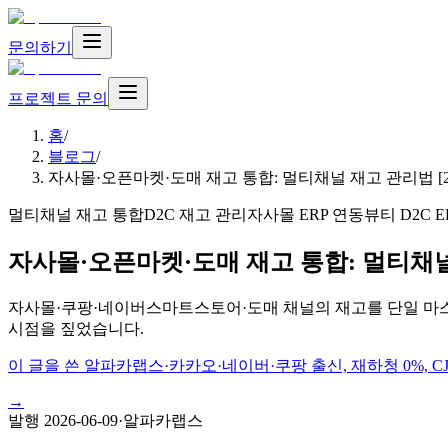
문의하기
프로젝트 문의
홈
/
블로그
/
자사몰·오픈마켓·도매 재고 통합: 멀티채널 재고 관리법 [20
멀티채널 재고 통합
D2C 재고 관리
자사몰 ERP 연동
뷰티 D2C E
자사몰·오픈마켓·도매 재고 통합: 멀티채널 
자사몰·쿠팡·네이버스마트스토어·도매 채널의 재고를 단일 마스터로
시점을 짚었습니다.
이 글을 쓴 알파카랩스
·
카카오·네이버·쿠팡 출신, 재하청 0%, 
→
발행
2026-06-09
·
알파카랩스