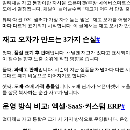
멀티채널 재고 통합이란 자사몰·오픈마켓(쿠팡·네이버스마트스토어
도에서 결정됩니다. 채널이 늘어날수록 “재고가 어디서 단일 출
뷰티·패션 D2C 셀러가 가장 자주 듣는 말은 “재고 오차를 어
마다 다르게 표기되기 시작합니다. 이 글에서는 재고 오차가 만드
재고 오차가 만드는 3가지 손실
#
첫째,
품절 표기 후 판매
입니다. 채널엔 재고가 있다고 표시되지
이 점수는 향후 노출 순위에 직접 영향을 줍니다.
둘째,
과재고 판매
입니다. 시즌이 지난 상품을 채널마다 다른 시
그대로 폐기 비용으로 이어지기도 합니다.
셋째,
도매·소매 가격 충돌
입니다. 도매 단가가 오픈마켓에 노
를 잘못 복사하는 순간 사고가 납니다.
운영 방식 비교: 엑셀·SaaS·커스텀 ERP
#
멀티채널 재고 통합은 크게 세 가지 방식으로 운영됩니다. 운영