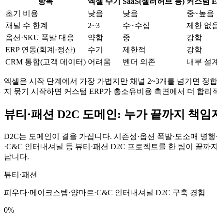
항목
엑셀 수기
SaaS(셀러허브 등)
커스텀 E
초기 비용
낮음
낮음
중~높음
채널 수 한계
2~3
수~수십
제한 없
옵션·SKU 폭발 대응
약함
중
강함
ERP 연동(회계·정산)
수기
제한적
강함
CRM 통합(고객 데이터)
어려움
벤더 의존
내부 설
엑셀은 시작 단계에서 가장 가볍지만 채널 2~3개를 넘기면 정합성
지 묶기 시작하면 커스텀 ERP가 총소유비용 측면에서 더 합리
뷰티·패션 D2C 도메인: 누가 끝까지 책
D2C는 도메인이 결을 가집니다. 시즌성·옵션 폭발·도소매 병
·C&C 인터내셔널 등 뷰티·패션 D2C 프로젝트를 한 팀이 끝
납니다.
뷰티·패션
피우다·메이크스텝·양마르·C&C 인터내셔널 D2C 구축 경험
0%